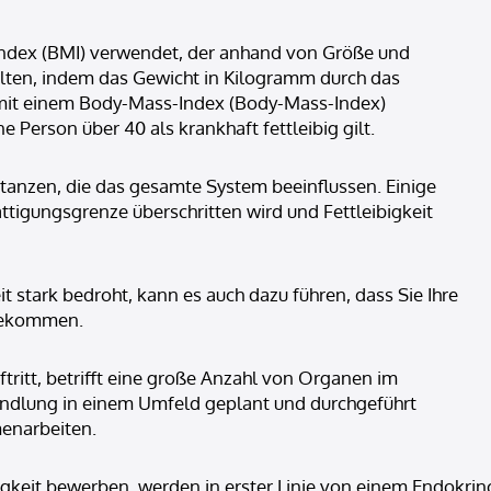
 Index (BMI) verwendet, der anhand von Größe und
alten, indem das Gewicht in Kilogramm durch das
n mit einem Body-Mass-Index (Body-Mass-Index)
e Person über 40 als krankhaft fettleibig gilt.
anzen, die das gesamte System beeinflussen. Einige
ättigungsgrenze überschritten wird und Fettleibigkeit
tark bedroht, kann es auch dazu führen, dass Sie Ihre
bekommen.
tritt, betrifft eine große Anzahl von Organen im
ndlung in einem Umfeld geplant und durchgeführt
enarbeiten.
ibigkeit bewerben, werden in erster Linie von einem Endokr