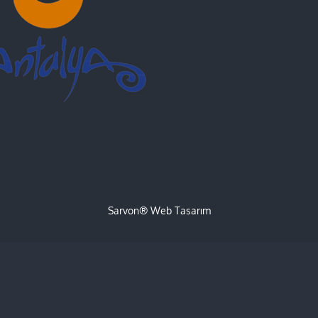
Sarvon®
Web Tasarım