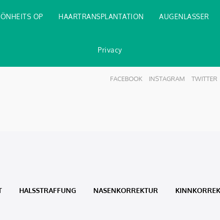
ÖNHEITS OP
HAARTRANSPLANTATION
AUGENLASSER
Privacy
FACEBOOK
INSTAGRAM
TWITTER
T
HALSSTRAFFUNG
NASENKORREKTUR
KINNKORRE